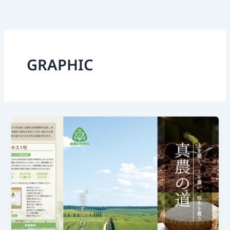
内
容
を
ス
キ
GRAPHIC
ッ
プ